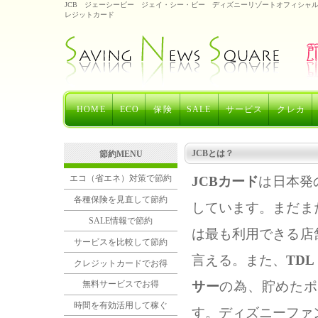
JCB ジェーシービー ジェイ・シー・ビー ディズニーリゾートオフィシャ
レジットカード
HOME
ECO
保険
SALE
サービス
クレカ
JCBとは？
節約MENU
エコ（省エネ）対策で節約
JCBカード
は日本発
各種保険を見直して節約
しています。まだま
SALE情報で節約
は最も利用できる店
サービスを比較して節約
言える。また、
TDL
クレジットカードでお得
サー
の為、貯めたポ
無料サービスでお得
時間を有効活用して稼ぐ
す。ディズニーファ