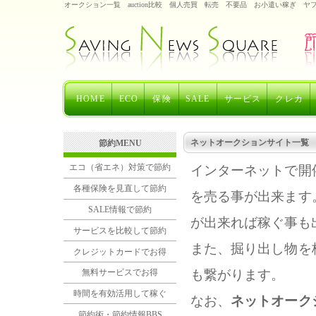
オークション一覧 auction比較 個人売買 転売 不要品 お小遣い稼ぎ 
HOME
ECO
保険
SALE
サービス
クレカ
ネットオークションサイト一覧
節約MENU
エコ（省エネ）対策で節約
インターネットで開
各種保険を見直して節約
を売る事が出来ます
SALE情報で節約
が出来れば稼ぐ事も
サービスを比較して節約
また、掘り出し物を
クレジットカードでお得
も繋がります。
無料サービスでお得
時間を有効活用して稼ぐ
なお、
ネットオーク
節約術・節約情報BBS