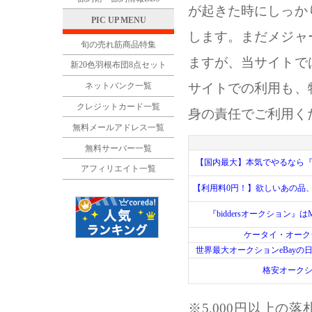
が起きた時にしっか
PIC UP MENU
します。まだメジャ
旬の売れ筋商品特集
ますが、当サイトで
新20色羽根布団8点セット
サイトでの利用も、
ネットバンク一覧
クレジットカード一覧
身の責任でご利用く
無料メールアドレス一覧
無料サーバー一覧
【国内最大】本気でやるなら『Y
アフィリエイト一覧
【利用料0円！】欲しいあの品
『biddersオークション』は
ケータイ・オーク
世界最大オークションeBay
格安オーク
※5,000円以上の落